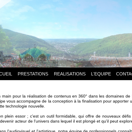
CUEIL
PRESTATIONS
REALISATIONS
L'EQUIPE
CONTA
n main pour la réalisation de contenus en 360° dans les domaines de l
pe vous accompagne de la conception à la finalisation pour apporter u
ette technologie nouvelle.
n plein essor ; c'est un outil formidable, qui offre de nouveaux défis 
venir acteur de l'univers dans lequel il est plongé et qu'il peut explor
s l'audiovisuel et l'artistique, notre équipe de professionnels connaît